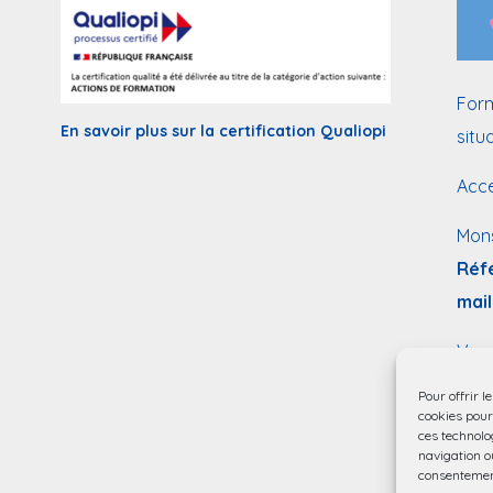
Form
En savoir plus sur la certification Qualiopi
situ
Acce
Mon
Réf
mail
Vous
hand
Pour offrir l
form
cookies pour
ces technolo
navigation ou
consentement