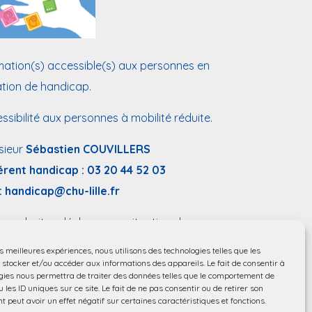
ation(s) accessible(s) aux personnes en
ation de handicap.
ssibilité aux personnes à mobilité réduite.
sieur
Sébastien COUVILLERS
érent handicap :
03 20 44 52 03
:
handicap@chu-lille.fr
 souhaitez déclarer une situation de
icap dans le contexte de votre entrée en
es meilleures expériences, nous utilisons des technologies telles que les
ation,
remplissez ce formulaire
.
 stocker et/ou accéder aux informations des appareils. Le fait de consentir à
gies nous permettra de traiter des données telles que le comportement de
 les ID uniques sur ce site. Le fait de ne pas consentir ou de retirer son
 peut avoir un effet négatif sur certaines caractéristiques et fonctions.