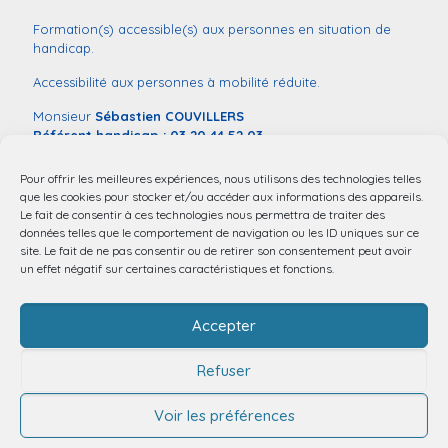
Formation(s) accessible(s) aux personnes en situation de
handicap.
Accessibilité aux personnes à mobilité réduite.
Monsieur
Sébastien COUVILLERS
Référent handicap :
03 20 44 52 03
mail:
handicap@chu-lille.fr
Pour offrir les meilleures expériences, nous utilisons des technologies telles
Vous souhaitez déclarer une situation de handicap dans le
que les cookies pour stocker et/ou accéder aux informations des appareils.
contexte de votre entrée en formation,
remplissez ce
Le fait de consentir à ces technologies nous permettra de traiter des
formulaire
.
données telles que le comportement de navigation ou les ID uniques sur ce
site. Le fait de ne pas consentir ou de retirer son consentement peut avoir
un effet négatif sur certaines caractéristiques et fonctions.
Accepter
Refuser
Voir les préférences
© 2025 Service Communication CHU LILLE |
Mentions légales
|
Plan du site
|
Accessibilité : non conforme